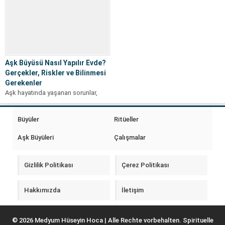
Aşk Büyüsü Nasıl Yapılır Evde?
Gerçekler, Riskler ve Bilinmesi
Gerekenler
Aşk hayatında yaşanan sorunlar,
insanların farklı çözüm yolları
aramasına neden olabilir. Özellikle
Büyüler
Ritüeller
sevdiği kişiyi kazanmak,...
Aşk Büyüleri
Çalışmalar
Gizlilik Politikası
Çerez Politikası
Hakkımızda
İletişim
© 2026 Medyum Hüseyin Hoca | Alle Rechte vorbehalten. Spirituelle