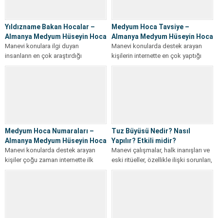
Yıldızname Bakan Hocalar –
Medyum Hoca Tavsiye –
Almanya Medyum Hüseyin Hoca
Almanya Medyum Hüseyin Hoca
Manevi konulara ilgi duyan
Manevi konularda destek arayan
insanların en çok araştırdığı
kişilerin internette en çok yaptığı
başlıklardan biri Yıldızname Bakan
aramalardan biri Medyum Hoca
Hocalar konusudur. Kimi...
tavsiye aramasıdır....
Medyum Hoca Numaraları –
Tuz Büyüsü Nedir? Nasıl
Almanya Medyum Hüseyin Hoca
Yapılır? Etkili midir?
Manevi konularda destek arayan
Manevi çalışmalar, halk inanışları ve
kişiler çoğu zaman internette ilk
eski ritüeller, özellikle ilişki sorunları,
olarak Medyum Hoca Numaraları
nazar, aile içi huzursuzluk ve...
araması yapar....