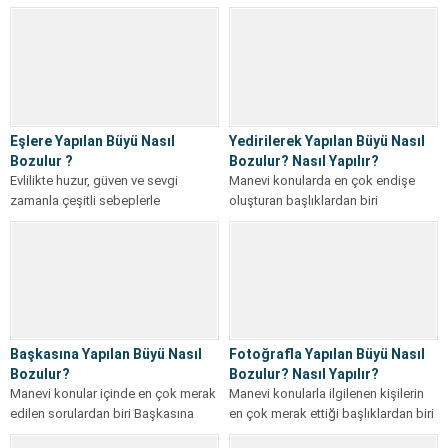
araştırdığı dikkat çekici başlıklardan
merak ettiği başlıklardan biri Kuru...
biri Köpek Gibi...
Eşlere Yapılan Büyü Nasıl
Yedirilerek Yapılan Büyü Nasıl
Bozulur ?
Bozulur? Nasıl Yapılır?
Evlilikte huzur, güven ve sevgi
Manevi konularda en çok endişe
zamanla çeşitli sebeplerle
oluşturan başlıklardan biri
zorlanabilir. Eşler arasında ani
Yedirilerek Yapılan Büyü konusudur.
soğukluk, sebepsiz tartışmalar,...
Çünkü bu konu...
Başkasına Yapılan Büyü Nasıl
Fotoğrafla Yapılan Büyü Nasıl
Bozulur?
Bozulur? Nasıl Yapılır?
Manevi konular içinde en çok merak
Manevi konularla ilgilenen kişilerin
edilen sorulardan biri Başkasına
en çok merak ettiği başlıklardan biri
Yapılan Büyü Nasıl Bozulur?
Fotoğrafla Yapılan Büyü konusudur.