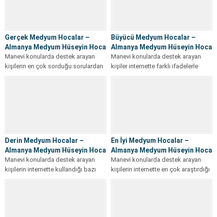
Gerçek Medyum Hocalar –
Büyücü Medyum Hocalar –
Almanya Medyum Hüseyin Hoca
Almanya Medyum Hüseyin Hoca
Manevi konularda destek arayan
Manevi konularda destek arayan
kişilerin en çok sorduğu sorulardan
kişiler internette farklı ifadelerle
biri şudur: Gerçek Medyum Hocalar
arama yapar. Bu aramalardan biri de
nasıl...
Büyücü...
Derin Medyum Hocalar –
En İyi Medyum Hocalar –
Almanya Medyum Hüseyin Hoca
Almanya Medyum Hüseyin Hoca
Manevi konularda destek arayan
Manevi konularda destek arayan
kişilerin internette kullandığı bazı
kişilerin internette en çok araştırdığı
ifadeler vardır. Bunlardan biri de
başlıklardan biri En İyi Medyum
Derin Medyum...
Hocalar...