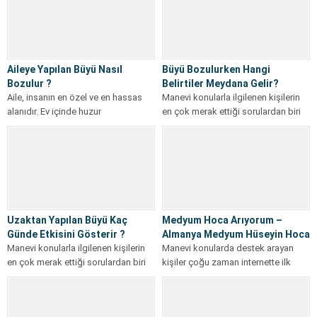
Aileye Yapılan Büyü Nasıl
Büyü Bozulurken Hangi
Bozulur ?
Belirtiler Meydana Gelir?
Aile, insanın en özel ve en hassas
Manevi konularla ilgilenen kişilerin
alanıdır. Ev içinde huzur
en çok merak ettiği sorulardan biri
bozulduğunda, eşler arasında
şudur: Büyü Bozulurken Hangi
sürekli...
Belirtiler...
Uzaktan Yapılan Büyü Kaç
Medyum Hoca Arıyorum –
Günde Etkisini Gösterir ?
Almanya Medyum Hüseyin Hoca
Manevi konularla ilgilenen kişilerin
Manevi konularda destek arayan
en çok merak ettiği sorulardan biri
kişiler çoğu zaman internette ilk
şudur: Uzaktan Yapılan Büyü Kaç...
olarak Medyum Hoca Arıyorum
şeklinde arama...