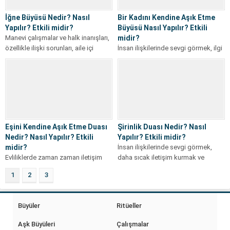
İğne Büyüsü Nedir? Nasıl
Bir Kadını Kendine Aşık Etme
Yapılır? Etkili midir?
Büyüsü Nasıl Yapılır? Etkili
Manevi çalışmalar ve halk inanışları,
midir?
özellikle ilişki sorunları, aile içi
İnsan ilişkilerinde sevgi görmek, ilgi
huzursuzluklar ve açıklanamayan
hissetmek ve duygusal yakınlık
ruhsal sıkıntılar...
kurmak birçok kişinin önem verdiği
konular...
Eşini Kendine Aşık Etme Duası
Şirinlik Duası Nedir? Nasıl
Nedir? Nasıl Yapılır? Etkili
Yapılır? Etkili midir?
midir?
İnsan ilişkilerinde sevgi görmek,
Evliliklerde zaman zaman iletişim
daha sıcak iletişim kurmak ve
sorunları, duygusal uzaklaşma ve
çevresindeki insanlar üzerinde
1
2
3
ilgi eksikliği yaşanabilir. Özellikle
olumlu bir etki...
yoğun iş temposu,...
Büyüler
Ritüeller
Aşk Büyüleri
Çalışmalar