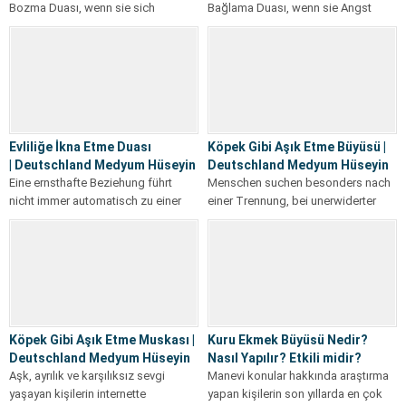
Bozma Duası, wenn sie sich
Bağlama Duası, wenn sie Angst
innerlich belastet fühlen,
haben, einen geliebten Menschen
unerklärliche Unruhe erleben...
zu...
Evliliğe İkna Etme Duası
Köpek Gibi Aşık Etme Büyüsü |
| Deutschland Medyum Hüseyin
Deutschland Medyum Hüseyin
Eine ernsthafte Beziehung führt
Menschen suchen besonders nach
nicht immer automatisch zu einer
einer Trennung, bei unerwiderter
gemeinsamen Entscheidung über
Liebe oder bei einer plötzlich
die Ehe. Manchmal...
entstandenen Distanz...
Köpek Gibi Aşık Etme Muskası |
Kuru Ekmek Büyüsü Nedir?
Deutschland Medyum Hüseyin
Nasıl Yapılır? Etkili midir?
Aşk, ayrılık ve karşılıksız sevgi
Manevi konular hakkında araştırma
yaşayan kişilerin internette
yapan kişilerin son yıllarda en çok