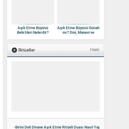
Aşık Etme Büyüsü
Aşık Etme Büyüsü Günah
Belirtileri Nelerdir?
mı? Dini, Manevi ve
Gerçek İşaretler ve
Gerçekçi Yaklaşım
Doğru Yorumlama
Ritüeller
TÜMÜ
Birini Deli Divane Aşık Etme Ritüeli Duası Nasıl Yapılır? Etkili midir?