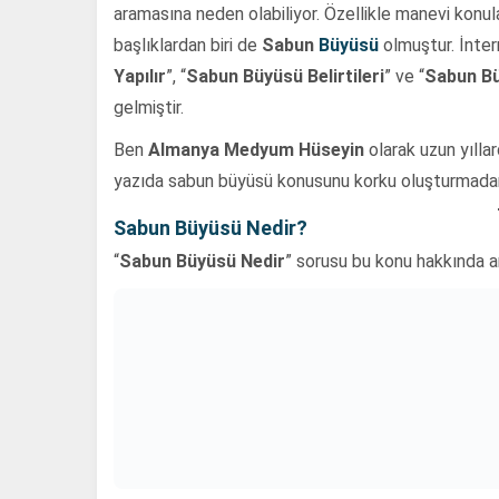
aramasına neden olabiliyor. Özellikle manevi konular
başlıklardan biri de
Sabun
Büyüsü
olmuştur. İnter
Yapılır
”, “
Sabun Büyüsü Belirtileri
” ve “
Sabun Bü
gelmiştir.
Ben
Almanya Medyum Hüseyin
olarak uzun yılla
yazıda sabun büyüsü konusunu korku oluşturmadan, g
Sabun Büyüsü Nedir?
“
Sabun Büyüsü Nedir
” sorusu bu konu hakkında ara