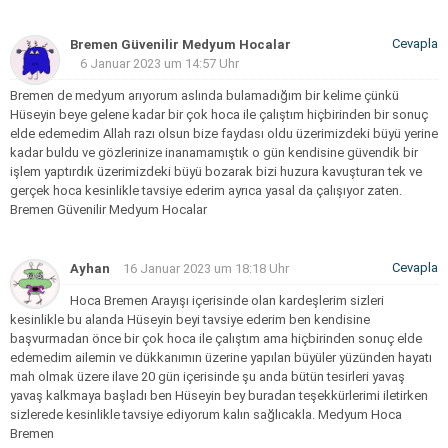
Cevapla
Bremen Güvenilir Medyum Hocalar
6 Januar 2023 um 14:57 Uhr
Bremen de medyum arıyorum aslında bulamadığım bir kelime çünkü
Hüseyin beye gelene kadar bir çok hoca ile çalıştım hiçbirinden bir sonuç
elde edemedim Allah razı olsun bize faydası oldu üzerimizdeki büyü yerine
kadar buldu ve gözlerinize inanamamıştık o gün kendisine güvendik bir
işlem yaptırdık üzerimizdeki büyü bozarak bizi huzura kavuşturan tek ve
gerçek hoca kesinlikle tavsiye ederim ayrıca yasal da çalışıyor zaten.
Bremen Güvenilir Medyum Hocalar
Cevapla
Ayhan
16 Januar 2023 um 18:18 Uhr
Hoca Bremen Arayışı içerisinde olan kardeşlerim sizleri
kesinlikle bu alanda Hüseyin beyi tavsiye ederim ben kendisine
başvurmadan önce bir çok hoca ile çalıştım ama hiçbirinden sonuç elde
edemedim ailemin ve dükkanımın üzerine yapılan büyüler yüzünden hayatı
mah olmak üzere ilave 20 gün içerisinde şu anda bütün tesirleri yavaş
yavaş kalkmaya başladı ben Hüseyin bey buradan teşekkürlerimi iletirken
sizlerede kesinlikle tavsiye ediyorum kalın sağlıcakla.
Medyum Hoca
Bremen