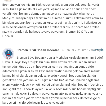
Bremene yeni gelmiştim Türkiyeden eşimle aramızda çok sorunlar vardı
ailesi bize aşırı rahatsızlık veriyordu eşimde onların sözüne çok önem
verdiğinden benimle durmadan tartışıyor ve huzursuzluk çıkarıyordu
Medyum Hüseyin bey ile tanıştım bu süreçte durumu anlattım bize aramıza
bir işlem yaparak beni sorundan kurtardı eşim artık benim le ilgileniyor ve
ailesine hiç önem vermiyordu Allah sizden razı olsun hocam ben sizden
razıyım buradan da herkese tavsiye ediyorum . Bremen Büyü Yapan
Hocalar
Cevapla
Bremen Büyü Bozan Hocalar
5 Januar 2023 um 17:31 Uhr
Bremen Büyü Bozan Hocalar
Merhaba kardeşlerim ismim Sedef
Sayın Hüseyin bey sizi iyiki buldum Allah sizden razı olsun ben sizinle
tanışmadan önce üç ayrı hocayla çalıştım ve hiçbirinden sonuç elde
edemedim eşimin ailesi ve kaynanam tarafından bir çok hakarete maruz
kalmış birisi olarak canım çok yanıyordu Hüseyin bey bana bu alanda
gerçekten çok yardımcı oldu eşimin bana bağlanması için bir bağlanma
işlemi yaptık yaklaşık on gün sürdü çalışmalar ardından beş gün içerisinde
sonuç aldım şu anda iki ay oldu Allah sizden razı olsun hocam yaptığınız
çalışma hala etkisi ile devam ediyor eşim artık ne ailesine kulak as your ne
benimle tartışma yaşıyoruz benim ağzımın içine bakacak dereceye geldi
kardeşlerim sizlerede kesinlikle tavsiye ederim.