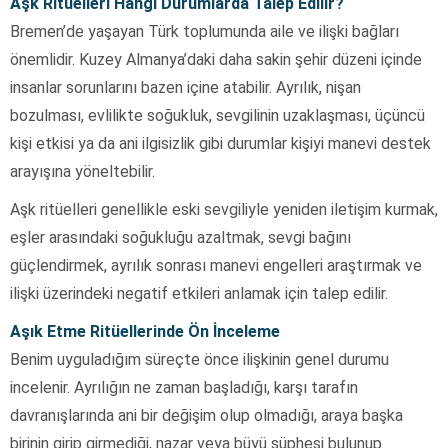
Aşk Ritüelleri Hangi Durumlarda Talep Edilir?
Bremen’de yaşayan Türk toplumunda aile ve ilişki bağları
önemlidir. Kuzey Almanya’daki daha sakin şehir düzeni içinde
insanlar sorunlarını bazen içine atabilir. Ayrılık, nişan
bozulması, evlilikte soğukluk, sevgilinin uzaklaşması, üçüncü
kişi etkisi ya da ani ilgisizlik gibi durumlar kişiyi manevi destek
arayışına yöneltebilir.
Aşk ritüelleri genellikle eski sevgiliyle yeniden iletişim kurmak,
eşler arasındaki soğukluğu azaltmak, sevgi bağını
güçlendirmek, ayrılık sonrası manevi engelleri araştırmak ve
ilişki üzerindeki negatif etkileri anlamak için talep edilir.
Aşık Etme Ritüellerinde Ön İnceleme
Benim uyguladığım süreçte önce ilişkinin genel durumu
incelenir. Ayrılığın ne zaman başladığı, karşı tarafın
davranışlarında ani bir değişim olup olmadığı, araya başka
birinin girip girmediği, nazar veya büyü şüphesi bulunup