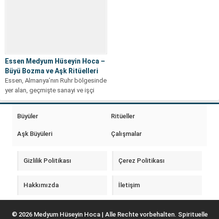
Essen Medyum Hüseyin Hoca –
Büyü Bozma ve Aşk Ritüelleri
Essen, Almanya’nın Ruhr bölgesinde
yer alan, geçmişte sanayi ve işçi
kültürüyle öne çıkmış, bugün ise...
Büyüler
Ritüeller
Aşk Büyüleri
Çalışmalar
Gizlilik Politikası
Çerez Politikası
Hakkımızda
İletişim
© 2026 Medyum Hüseyin Hoca | Alle Rechte vorbehalten. Spirituelle