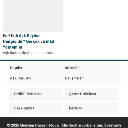
En Etkili Aşk Büyüsü
Hangisidir? Gerçek ve Etkili
Yöntemler
Aşk hayatında yaşanan sorunlar,
insanları zaman zaman farklı çözüm
yolları aramaya yönlendirir. Sevdiği
Büyüler
Ritüeller
kişiyi geri...
Aşk Büyüleri
Çalışmalar
Gizlilik Politikası
Çerez Politikası
Hakkımızda
İletişim
© 2026 Medyum Hüseyin Hoca | Alle Rechte vorbehalten. Spirituelle