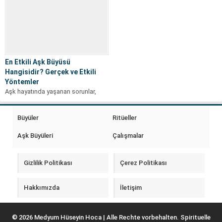
En Etkili Aşk Büyüsü
Hangisidir? Gerçek ve Etkili
Yöntemler
Aşk hayatında yaşanan sorunlar,
insanları zaman zaman farklı çözüm
yolları aramaya yönlendirir. Sevdiği
Büyüler
Ritüeller
kişiyi geri...
Aşk Büyüleri
Çalışmalar
Gizlilik Politikası
Çerez Politikası
Hakkımızda
İletişim
© 2026 Medyum Hüseyin Hoca | Alle Rechte vorbehalten. Spirituelle