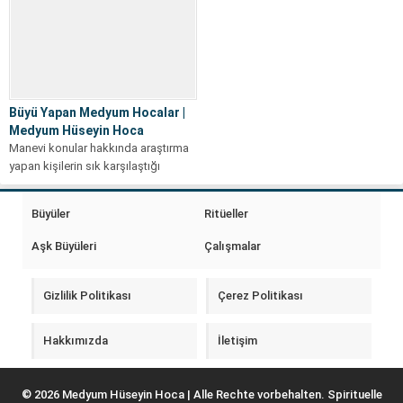
Büyü Yapan Medyum Hocalar |
Medyum Hüseyin Hoca
Manevi konular hakkında araştırma
yapan kişilerin sık karşılaştığı
başlıklardan biri Büyü Yapan
Medyum Hocalar ifadesidir....
Büyüler
Ritüeller
Aşk Büyüleri
Çalışmalar
Gizlilik Politikası
Çerez Politikası
Hakkımızda
İletişim
© 2026 Medyum Hüseyin Hoca | Alle Rechte vorbehalten. Spirituelle