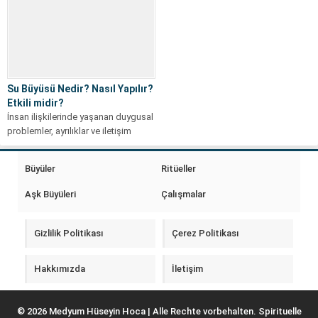
Su Büyüsü Nedir? Nasıl Yapılır?
Etkili midir?
İnsan ilişkilerinde yaşanan duygusal
problemler, ayrılıklar ve iletişim
sorunları insanların farklı çözüm
yolları aramasına neden...
Büyüler
Ritüeller
Aşk Büyüleri
Çalışmalar
Gizlilik Politikası
Çerez Politikası
Hakkımızda
İletişim
© 2026 Medyum Hüseyin Hoca | Alle Rechte vorbehalten. Spirituelle