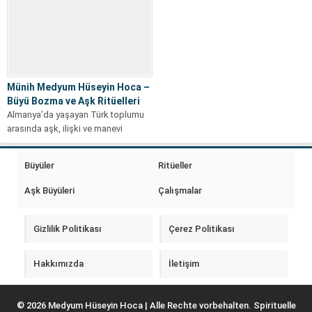
Münih Medyum Hüseyin Hoca –
Büyü Bozma ve Aşk Ritüelleri
Almanya’da yaşayan Türk toplumu
arasında aşk, ilişki ve manevi
konular her zaman önemli bir yer...
Büyüler
Ritüeller
Aşk Büyüleri
Çalışmalar
Gizlilik Politikası
Çerez Politikası
Hakkımızda
İletişim
© 2026 Medyum Hüseyin Hoca | Alle Rechte vorbehalten. Spirituelle